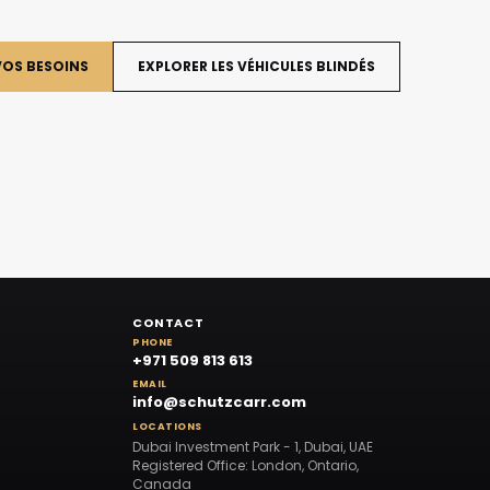
VOS BESOINS
EXPLORER LES VÉHICULES BLINDÉS
CONTACT
PHONE
+971 509 813 613
EMAIL
info@schutzcarr.com
LOCATIONS
Dubai Investment Park - 1, Dubai, UAE
Registered Office: London, Ontario,
Canada