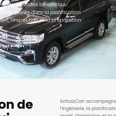
rie de véhicules blindés qui
ients privés dans la planification
jet, l’inspection et la préparation
CULES BLINDÉS
ion de
SchutzCarr accompagne l
l’ingénierie, la planifica
projet, l’inspection et la 