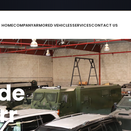
HOME
COMPANY
ARMORED VEHICLES
SERVICES
CONTACT US
 de
rr