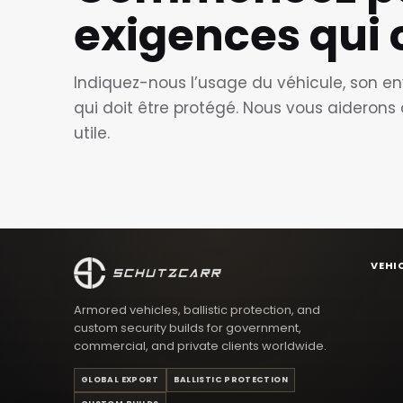
exigences qui
Indiquez-nous l’usage du véhicule, son en
qui doit être protégé. Nous vous aiderons 
utile.
VEHI
Armored vehicles, ballistic protection, and
custom security builds for government,
commercial, and private clients worldwide.
GLOBAL EXPORT
BALLISTIC PROTECTION