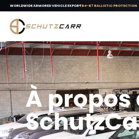
WORLDWIDE ARMORED VEHICLE EXPORT
B4-B7 BALLISTIC PROTECTION
À propos
SchutzCa