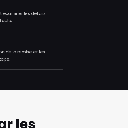
et examiner les détails
table.
on de la remise et les
tape.
r les