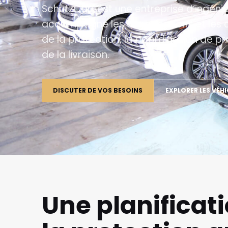
SchutzCarr est une entreprise d’ingénie
accompagne les organisations et les cl
de la protection, la coordination de pro
de la livraison.
DISCUTER DE VOS BESOINS
EXPLORER LES VÉHI
Une planificat