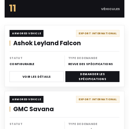
11
VÉHICULES
ARMORED
ARMORED VEHICLE
EXPORT INTERNATIONAL
Ashok Leyland Falcon
STATUT
TYPE DE DEMANDE
CONFIGURABLE
REVUE DES SPÉCIFICATIONS
DEMANDER LES
VOIR LES DÉTAILS
SPÉCIFICATIONS
ARMORED
ARMORED VEHICLE
EXPORT INTERNATIONAL
GMC Savana
STATUT
TYPE DE DEMANDE