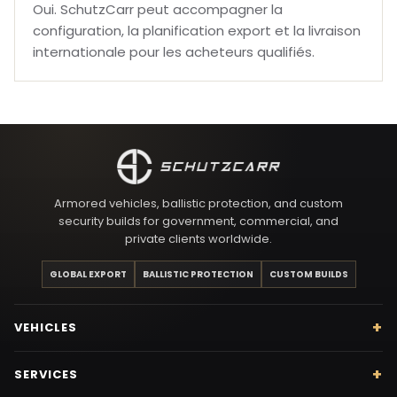
Oui. SchutzCarr peut accompagner la
configuration, la planification export et la livraison
internationale pour les acheteurs qualifiés.
Armored vehicles, ballistic protection, and custom
security builds for government, commercial, and
private clients worldwide.
GLOBAL EXPORT
BALLISTIC PROTECTION
CUSTOM BUILDS
VEHICLES
SERVICES