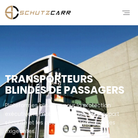
TRANSPORTEURS
BLINDÉS DE PASSAGERS
Plateformes blindées pour la protection
exécutive, la mobilité tactique, le transport
sécurisé et les opérations internationales
exigeantes.