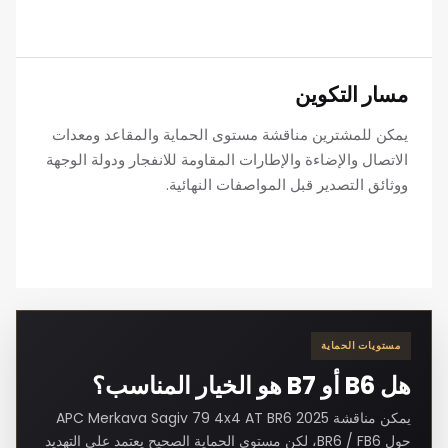
مسار التكوين
يمكن للمشترين مناقشة مستوى الحماية والمقاعد ومعدات
الاتصال والإضاءة والإطارات المقاومة للانفجار ودولة الوجهة
ووثائق التصدير قبل المواصفات النهائية.
مستويات الحماية
هل B6 أو B7 هو الخيار المناسب؟
يمكن مناقشة 2025 APC Merkava Sagiv 79 4x4 AT BR6
حول BR6 / FB6، لكن مستوى الحماية الصحيح يعتمد على التهديد