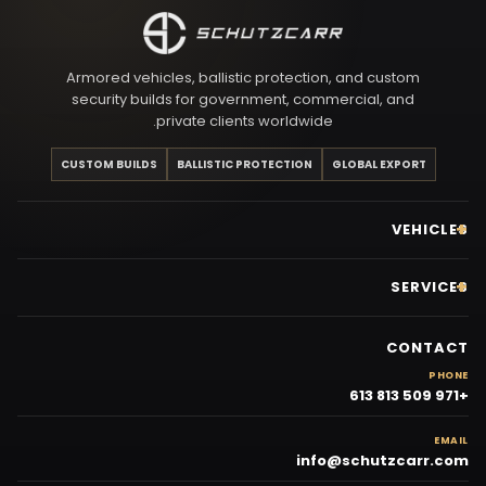
Armored vehicles, ballistic protection, and custom
security builds for government, commercial, and
private clients worldwide.
CUSTOM BUILDS
BALLISTIC PROTECTION
GLOBAL EXPORT
VEHICLES
SERVICES
CONTACT
PHONE
+971 509 813 613
EMAIL
info@schutzcarr.com