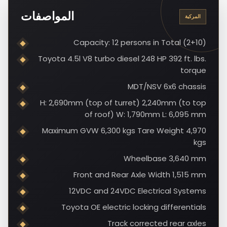
المواصفات
المركبة
Capacity: 12 persons in Total (2+10)
Toyota 4.5l V8 turbo diesel 248 HP 392 ft. lbs.
torque
MDT/NSV 6x6 chassis
H: 2,690mm (top of turret) 2,240mm (to top
of roof) W: 1,790mm L: 6,095 mm
Maximum GVW 6,300 kgs Tare Weight 4,970
kgs
Wheelbase 3,640 mm
Front and Rear Axle Width 1,515 mm
12VDC and 24VDC Electrical Systems
Toyota OE electric locking differentials
Track corrected rear axles