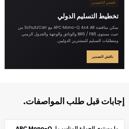
الشحن / التصدير
تخطيط التسليم الدولي
يمكن مناقشة APC Mono-Q 4x4 AR مع SchutzCarr من
حيث مستوى BR6 / FB6 والوثائق والوجهة والجدول الزمني
ومتطلبات التسليم للمشترين الدوليين.
ناقش التصدير
إجابات قبل طلب المواصفات.
ما مستوى الحماية المناسب لـ APC Mono-Q