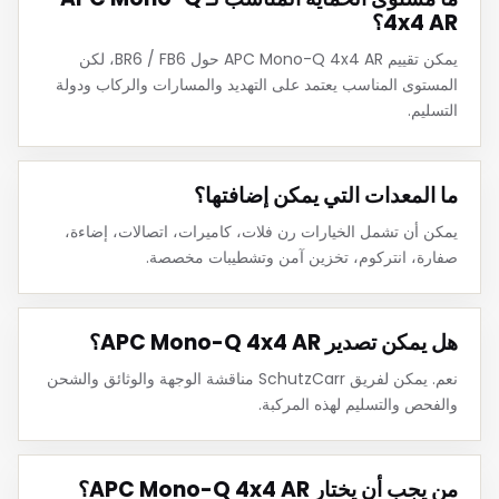
4x4 AR؟
يمكن تقييم APC Mono-Q 4x4 AR حول BR6 / FB6، لكن
المستوى المناسب يعتمد على التهديد والمسارات والركاب ودولة
التسليم.
ما المعدات التي يمكن إضافتها؟
يمكن أن تشمل الخيارات رن فلات، كاميرات، اتصالات، إضاءة،
صفارة، انتركوم، تخزين آمن وتشطيبات مخصصة.
هل يمكن تصدير APC Mono-Q 4x4 AR؟
نعم. يمكن لفريق SchutzCarr مناقشة الوجهة والوثائق والشحن
والفحص والتسليم لهذه المركبة.
من يجب أن يختار APC Mono-Q 4x4 AR؟