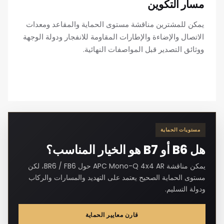
مسار التكوين
يمكن للمشترين مناقشة مستوى الحماية والمقاعد ومعدات
الاتصال والإضاءة والإطارات المقاومة للانفجار ودولة الوجهة
ووثائق التصدير قبل المواصفات النهائية.
مستويات الحماية
هل B6 أو B7 هو الخيار المناسب؟
يمكن مناقشة APC Mono-Q 4x4 AR حول BR6 / FB6، لكن
مستوى الحماية الصحيح يعتمد على التهديد والمسارات والركاب
ودولة التسليم.
قارن معايير الحماية