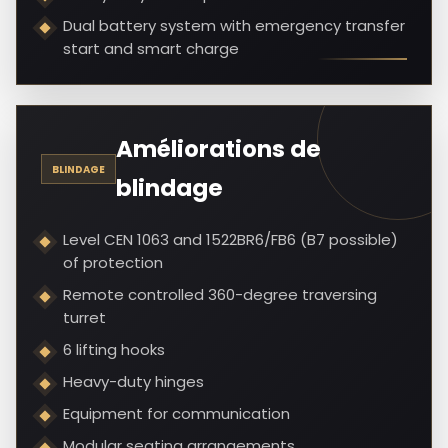
Dual battery system with emergency transfer
start and smart charge
Améliorations de
BLINDAGE
blindage
Level CEN 1063 and 1522BR6/FB6 (B7 possible)
of protection
Remote controlled 360-degree traversing
turret
6 lifting hooks
Heavy-duty hinges
Equipment for communication
Modular seating arrangements