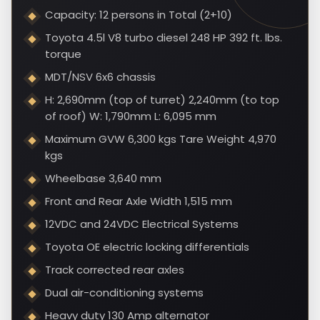
Capacity: 12 persons in Total (2+10)
Toyota 4.5l V8 turbo diesel 248 HP 392 ft. lbs.
torque
MDT/NSV 6x6 chassis
H: 2,690mm (top of turret) 2,240mm (to top
of roof) W: 1,790mm L: 6,095 mm
Maximum GVW 6,300 kgs Tare Weight 4,970
kgs
Wheelbase 3,640 mm
Front and Rear Axle Width 1,515 mm
12VDC and 24VDC Electrical Systems
Toyota OE electric locking differentials
Track corrected rear axles
Dual air-conditioning systems
Heavy duty 130 Amp alternator