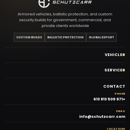
Armored vehicles, ballistic protection, and custom
security builds for government, commercial, and
private clients worldwide.
CUSTOM BUILDS
BALLISTIC PROTECTION
GLOBAL EXPORT
VEHICLES
SERVICES
CONTACT
PHONE
+971 509 813 613
EMAIL
info@schutzcarr.com
LOCATIONS