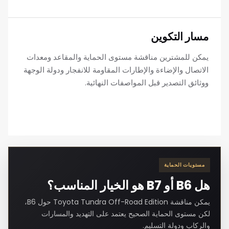
مسار التكوين
يمكن للمشترين مناقشة مستوى الحماية والمقاعد ومعدات
الاتصال والإضاءة والإطارات المقاومة للانفجار ودولة الوجهة
ووثائق التصدير قبل المواصفات النهائية.
مستويات الحماية
هل B6 أو B7 هو الخيار المناسب؟
يمكن مناقشة Toyota Tundra Off-Road Edition حول B6،
لكن مستوى الحماية الصحيح يعتمد على التهديد والمسارات
والركاب ودولة التسليم.