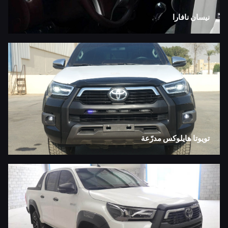
نيسان نافارا
تويوتا هايلوكس مدرّعة