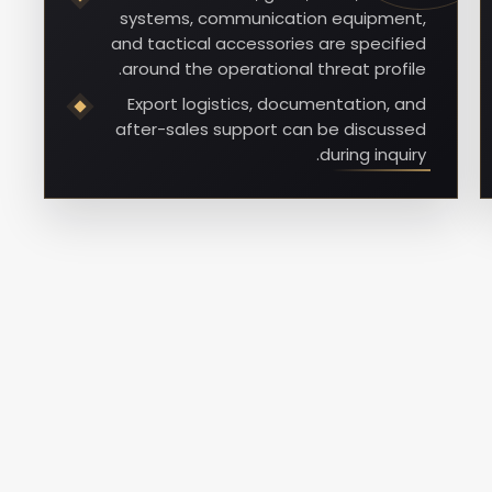
systems, communication equipment,
and tactical accessories are specified
around the operational threat profile.
Export logistics, documentation, and
after-sales support can be discussed
during inquiry.