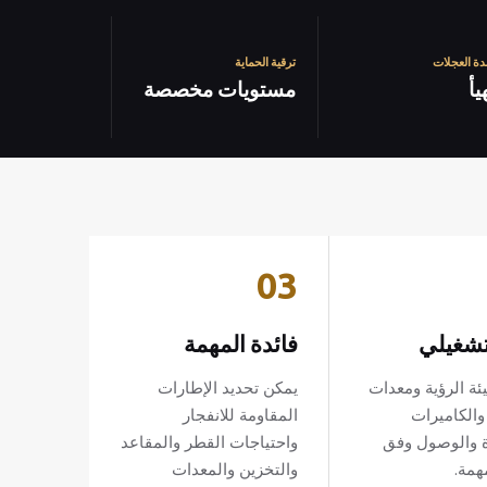
دة العجلات
ترقية الحماية
يأ
مستويات مخصصة
03
شغيلي
فائدة المهمة
ئة الرؤية ومعدات
يمكن تحديد الإطارات
والكاميرات
المقاومة للانفجار
ة والوصول وفق
واحتياجات القطر والمقاعد
همة.
والتخزين والمعدات