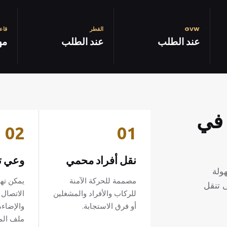
GVW
القطر
قاع
عند الطلب
عند الطلب
مه
 في
02
01
نقل أفراد محمي
وعي ت
ولة
مصممة للحركة الآمنة
يمكن تهي
ى تنقل
للركاب والأفراد والمشغلين
الاتصال 
أو فرق الاستجابة.
والإضاء
ملف الم