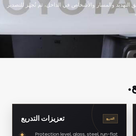
لتهديد والمسار والأشخاص في الداخل، ثم تُجهَّز للتصدير
.
تعزيزات التدريع
التدريع
Protection level, glass, steel, run-flat