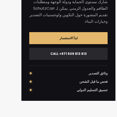
شارك مستوى الحماية ودولة الوجهة ومتطلبات
الطاقم والجدول الزمني. يمكن لـ SchutzCarr
تقديم المشورة حول التكوين ولوجستيات التصدير
وخيارات البناء.
ابدأ الاستفسار
CALL +971 509 813 613
وثائق التصدير
فحص ما قبل الشحن
تنسيق التسليم الدولي