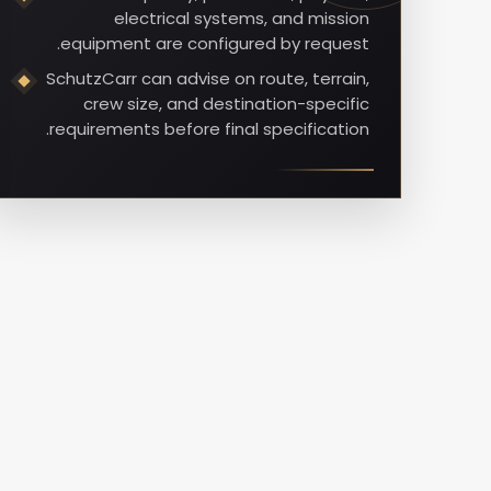
electrical systems, and mission
equipment are configured by request.
SchutzCarr can advise on route, terrain,
crew size, and destination-specific
requirements before final specification.