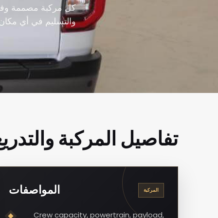
كل مركبة مصممة وفق ا
والتسليم في أي مكان.
تفاصيل المركبة والتدريع
المواصفات
المركبة
Crew capacity, powertrain, payload,