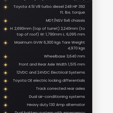
Toyota 4.5l V8 turbo diesel 248 HP 392
ft. lbs. torque
MDT/NSV 6x6 chassis
H: 2,690mm (top of turret) 2,240mm (to
top of roof) W: 1,790mm L: 6,095 mm
Maximum GVW 6,300 kgs Tare Weight
4,970 kgs
Wheelbase 3,640 mm
Front and Rear Axle Width 1,515 mm
12VDC and 24VDC Electrical Systems
Toyota OE electric locking differentials
Track corrected rear axles
Dual air-conditioning systems
Heavy duty 130 Amp alternator
Dual battery system with emergency