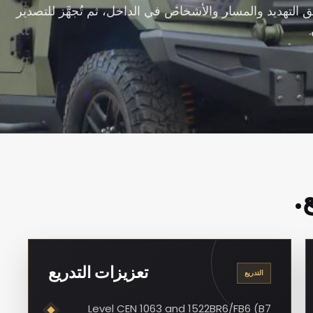
لتهديد والمسار والأشخاص في الداخل، ثم تُجهَّز للتصدير
.
تعزيزات التدريع
التدريع
Level CEN 1063 and 1522BR6/FB6 (B7