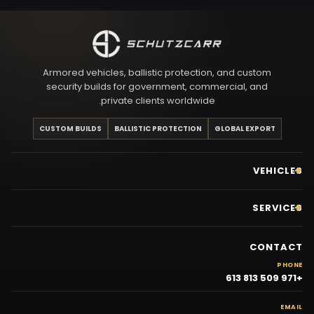
Armored vehicles, ballistic protection, and custom
security builds for government, commercial, and
private clients worldwide.
CUSTOM BUILDS
BALLISTIC PROTECTION
GLOBAL EXPORT
VEHICLES
SERVICES
CONTACT
PHONE
+971 509 813 613
EMAIL