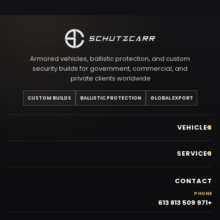
Armored vehicles, ballistic protection, and custom
security builds for government, commercial, and
private clients worldwide.
CUSTOM BUILDS
BALLISTIC PROTECTION
GLOBAL EXPORT
VEHICLES
SERVICES
CONTACT
PHONE
+971 509 813 613