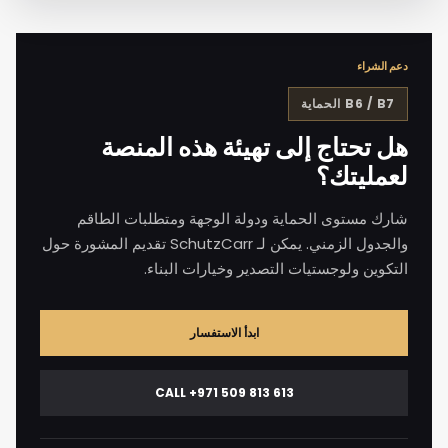
دعم الشراء
B6 / B7
الحماية
هل تحتاج إلى تهيئة هذه المنصة
لعمليتك؟
شارك مستوى الحماية ودولة الوجهة ومتطلبات الطاقم
والجدول الزمني. يمكن لـ SchutzCarr تقديم المشورة حول
التكوين ولوجستيات التصدير وخيارات البناء.
ابدأ الاستفسار
CALL +971 509 813 613