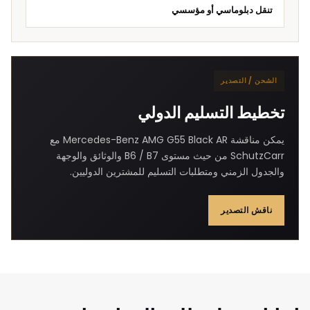
تنقل دبلوماسي أو مؤسسي
الشحن / التصدير
تخطيط التسليم الدولي
يمكن مناقشة Mercedes-Benz AMG G55 Black AR مع
SchutzCarr من حيث مستوى B6 / B7 والوثائق والوجهة
والجدول الزمني ومتطلبات التسليم للمشترين الدوليين.
ناقش التصدير