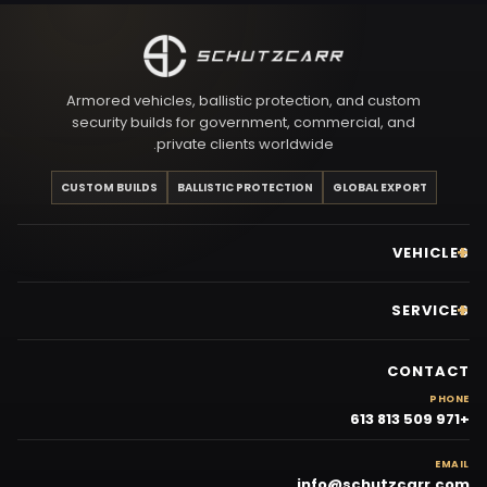
Armored vehicles, ballistic protection, and custom
security builds for government, commercial, and
private clients worldwide.
CUSTOM BUILDS
BALLISTIC PROTECTION
GLOBAL EXPORT
VEHICLES
SERVICES
CONTACT
PHONE
+971 509 813 613
EMAIL
info@schutzcarr.com