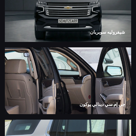
شيفروليه سوبربان
جي إم سي دينالي يوكون