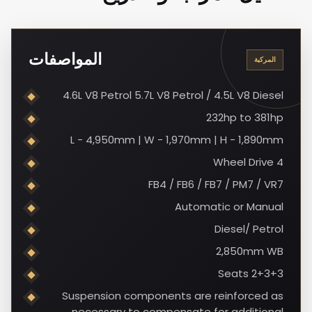
المواصفات
المركبة
4.6L V8 Petrol 5.7L V8 Petrol / 4.5L V8 Diesel
232hp to 381hp
L - 4,950mm | W - 1,970mm | H - 1,890mm
4 Wheel Drive
FB4 / FB6 / FB7 / PM7 / VR7
Automatic or Manual
Diesel/ Petrol
2,850mm WB
2+3+3 Seats
Suspension components are reinforced as
necessary to compensate for additional