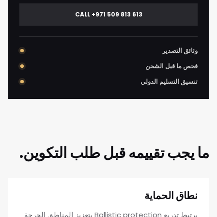
CALL +971 509 813 613
وثائق التصدير
فحص ما قبل الشحن
تنسيق التسليم الدولي
ما يجب تقييمه قبل طلب التكوين.
نطاق الحماية
يرتبط تدريع Ballistic protection بتعزيز المناطق الحرجة