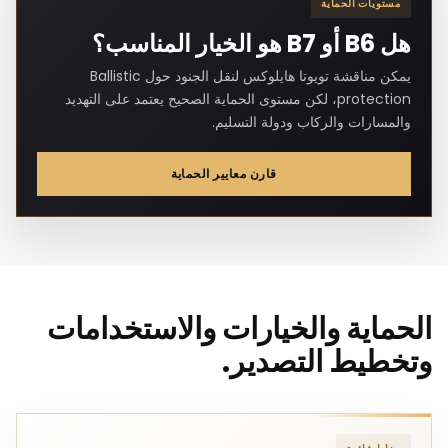
مستويات الحماية
هل B6 أو B7 هو الخيار المناسب؟
يمكن مناقشة تويوتا هايلوكس لنقل الجنود حول Ballistic
protection، لكن مستوى الحماية الصحيح يعتمد على التهديد
والمسارات والركاب ودولة التسليم.
قارن معايير الحماية
الحماية والخيارات والاستخدامات
وتخطيط التصدير.