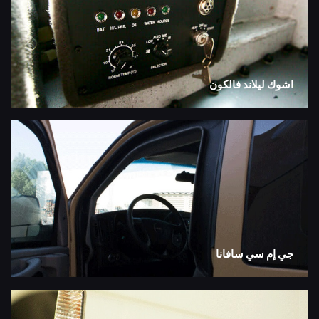
اشوك ليلاند فالكون
جي إم سي سافانا