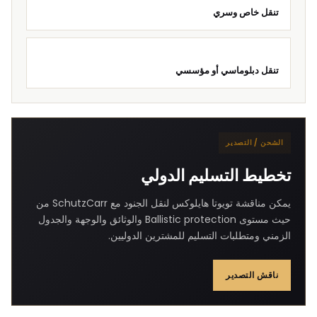
تنقل خاص وسري
تنقل دبلوماسي أو مؤسسي
الشحن / التصدير
تخطيط التسليم الدولي
يمكن مناقشة تويوتا هايلوكس لنقل الجنود مع SchutzCarr من
حيث مستوى Ballistic protection والوثائق والوجهة والجدول
الزمني ومتطلبات التسليم للمشترين الدوليين.
ناقش التصدير