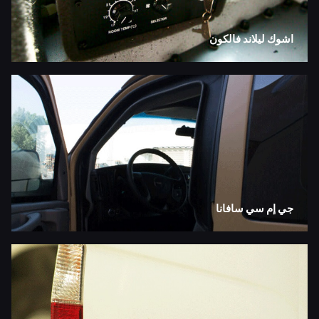
اشوك ليلاند فالكون
جي إم سي سافانا