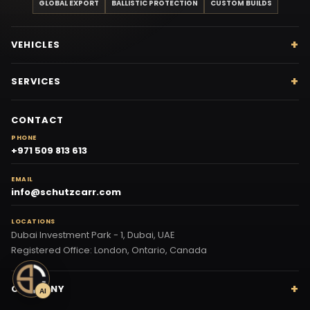
GLOBAL EXPORT
BALLISTIC PROTECTION
CUSTOM BUILDS
VEHICLES
SERVICES
CONTACT
PHONE
+971 509 813 613
EMAIL
info@schutzcarr.com
LOCATIONS
Dubai Investment Park - 1, Dubai, UAE
Registered Office: London, Ontario, Canada
COMPANY
AI