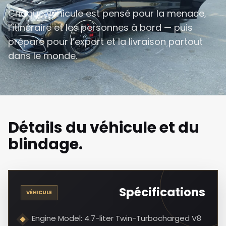
Chaque véhicule est pensé pour la menace,
l’itinéraire et les personnes à bord — puis
préparé pour l’export et la livraison partout
dans le monde.
Détails du véhicule et du
blindage.
Spécifications
VÉHICULE
Engine Model: 4.7-liter Twin-Turbocharged V8