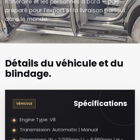
l’itinéraire et les personnes à bord — puis
préparé pour l’export et la livraison partout
dans le monde.
Détails du véhicule et du
blindage.
Spécifications
VÉHICULE
Engine Type: V8
Transmission: Automatic | Manual
Dimensions: W - 2,000mm | L - 5,660mm | H -