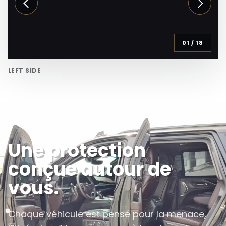
01
/
18
LEFT SIDE
Une protection
conçue autour de
vous.
Chaque véhicule est pensé pour la menace,