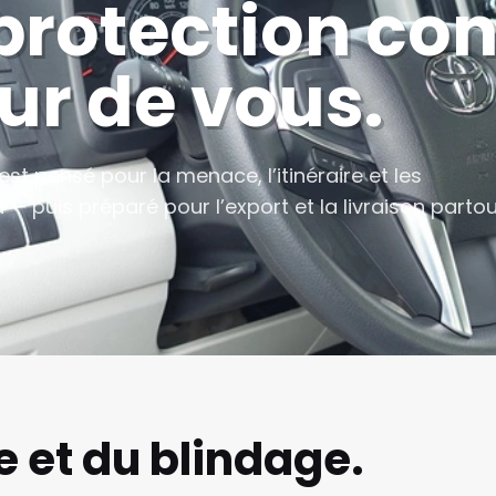
protection co
ur de vous.
st pensé pour la menace, l’itinéraire et les
— puis préparé pour l’export et la livraison parto
e et du blindage.