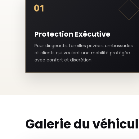
01
Protection Exécutive
Pour dirigeants, familles privées, ambassades
et clients qui veulent une mobilité protégée
avec confort et discrétion.
Galerie du véhicu