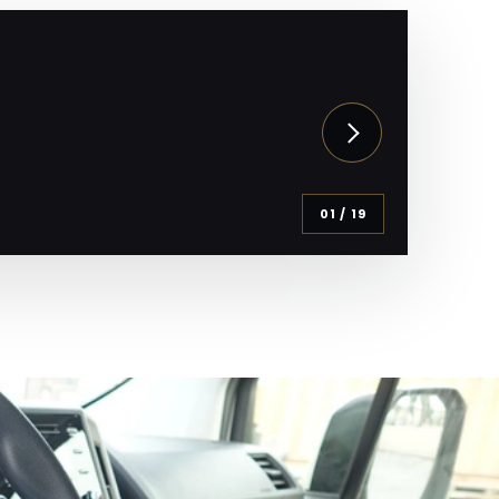
01
/
19