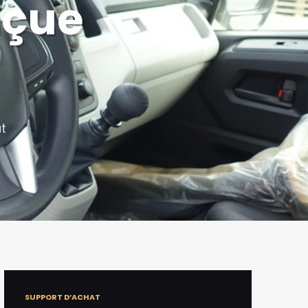
nçue
ut
SUPPORT D’ACHAT