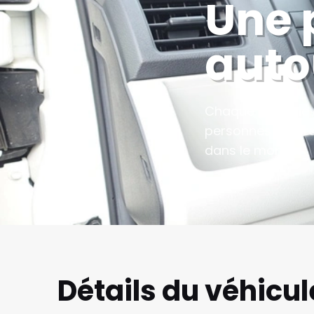
Une 
auto
Chaque véhicule e
personnes à bord 
dans le monde.
Détails du véhicul