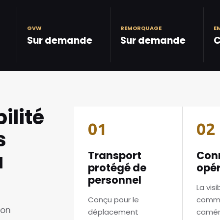
GVW
REMORQUAGE
E
Sur demande
Sur demande
C
ilité
01
02
s
à
Transport
Con
protégé de
opér
personnel
La visib
Conçu pour le
commu
ion
déplacement
caméra