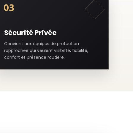
03
Sécurité Privée
Convient aux équipes de protection
rapprochée qui veulent visibilité, fiabilité,
confort et présence routière.