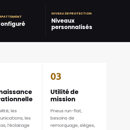
NIVEAU DE PROTECTION
MPATTEMENT
Niveaux
onfiguré
personnalisés
03
naissance
Utilité de
ationnelle
mission
ilité, les
Pneus run-flat,
nications, les
besoins de
s, l’éclairage
remorquage, sièges,