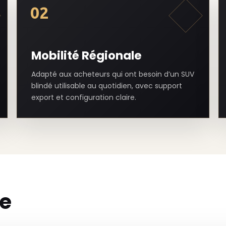
02
Mobilité Régionale
Adapté aux acheteurs qui ont besoin d’un SUV
blindé utilisable au quotidien, avec support
export et configuration claire.
le