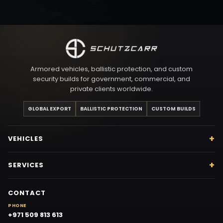
Armored vehicles, ballistic protection, and custom
security builds for government, commercial, and
private clients worldwide.
GLOBAL EXPORT
BALLISTIC PROTECTION
CUSTOM BUILDS
VEHICLES
SERVICES
CONTACT
PHONE
+971 509 813 613