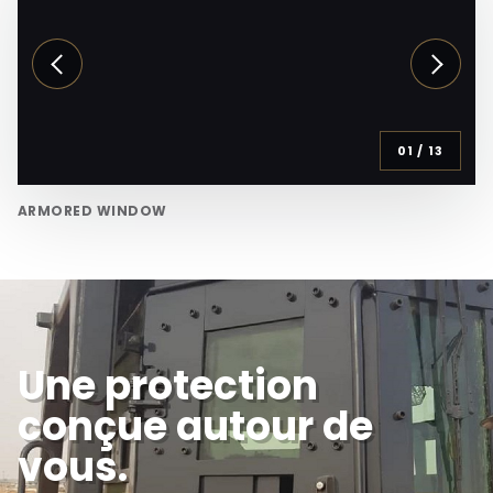
01
/
13
ARMORED WINDOW
Une protection
conçue autour de
vous.